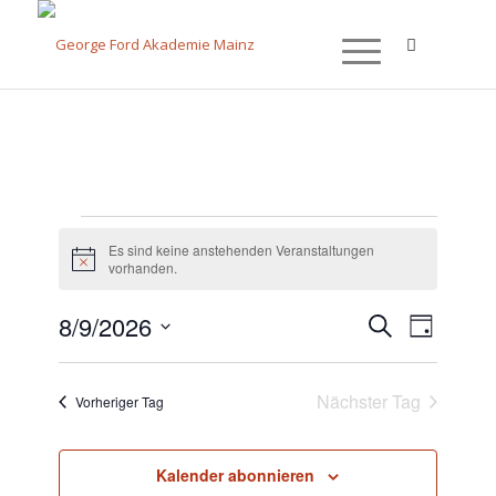
Es sind keine anstehenden Veranstaltungen
Hinweis
vorhanden.
Verans
8/9/2026
Suche
Veranstalt
Tag
Ansich
Datum
Naviga
Suche
wählen.
Nächster Tag
Vorheriger Tag
und
Ansichten,
Kalender abonnieren