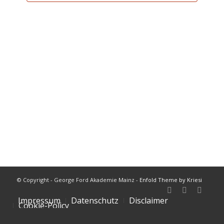
Navigation
© Copyright - George Ford Akademie Mainz -
Enfold Theme by Kriesi
Impressum
Datenschutz
Disclaimer
Cookie-Policy